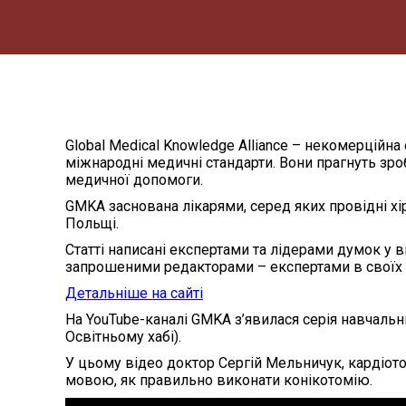
Global Medical Knowledge Alliance – некомерційна 
міжнародні медичні стандарти. Вони прагнуть зроб
медичної допомоги.
GMKA заснована лікарями, серед яких провідні хіру
Польщі.
Статті написані експертами та лідерами думок у 
запрошеними редакторами – експертами в своїх 
Детальніше на сайті
На YouTube-каналі GMKA з’явилася серія навчальн
Освітньому хабі).
У цьому відео доктор Сергій Мельничук, кардіотор
мовою, як правильно виконати конікотомію.