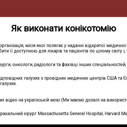
Як виконати конікотомію
організація, місія якої полягає у наданні відкритої медично
ити її доступною для лікарів та пацієнтів по цілому світу і
рги, онкологи, радіологи та фахівці інших спеціальностей, я
відповідних галузях з провідних медичних центрів США та 
галузях.
их відео на українській мові (Ми маємо дозвіл на викорис
акальний хірург Massachusetts General Hospital, Harvard Me