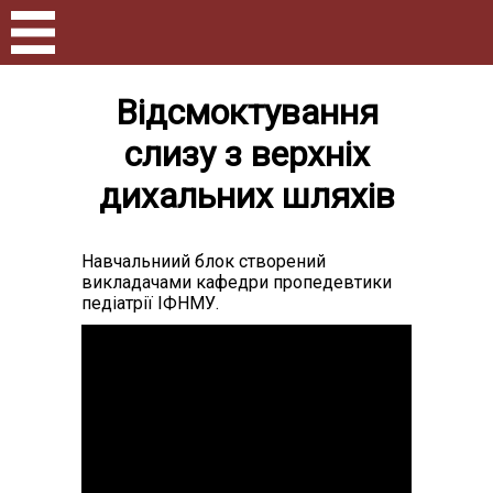
Відсмоктування
слизу з верхніх
дихальних шляхів
Навчальниий блок створений
викладачами кафедри пропедевтики
педіатрії ІФНМУ.