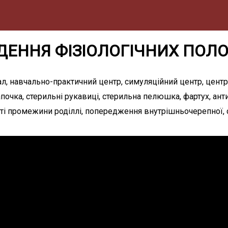
ДЕННЯ ФІЗІОЛОГІЧНИХ ПОЛО
л, навчально-практичний центр, симуляційний центр, центр
почка, стерильні рукавиці, стерильна пелюшка, фартух, ант
ті промежини роділлі, попередження внутрішньочерепної, с