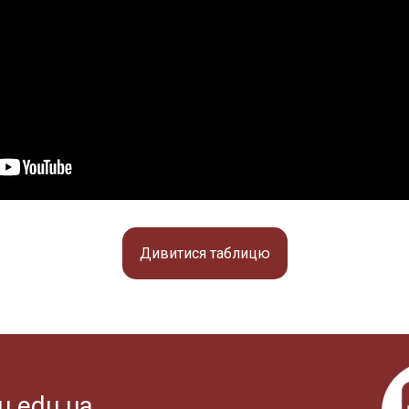
Дивитися таблицю
u.edu.ua