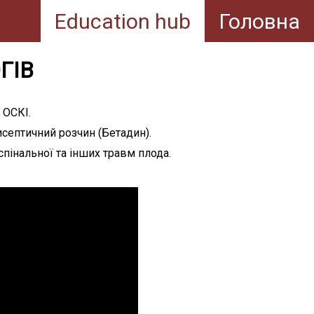
Education hub
Головна
ГІВ
 ОСКІ.
исептичний розчин (Бетадин).
пінальної та інших травм плода.